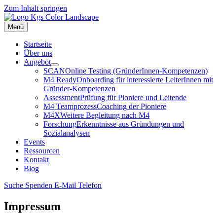
Zum Inhalt springen
Menü
Startseite
Über uns
Angebot
SCAN
Online Testing (GründerInnen-Kompetenzen)
M4 Ready
Onboarding für interessierte LeiterInnen mit
Gründer-Kompetenzen
Assessment
Prüfung für Pioniere und Leitende
M4 Teamprozess
Coaching der Pioniere
M4X
Weitere Begleitung nach M4
Forschung
Erkenntnisse aus Gründungen und
Sozialanalysen
Events
Ressourcen
Kontakt
Blog
Suche
Spenden
E-Mail
Telefon
Impressum